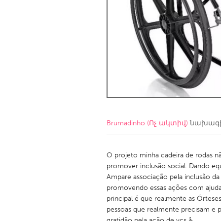
Amherstburg
Kingston
Ottawa
South S
MALAYSIA
Kuala Lumpur
NETHERLANDS
Leiden
Rotterd
Brumadinho (Ոչ ակտիվ)
նախագի
QATAR
Qatar
O projeto minha cadeira de rodas n
promover inclusão social. Dando equ
Ampare associação pela inclusão d
SINGAPORE
promovendo essas ações com ajuda 
Singapore
principal é que realmente as Órtese
pessoas que realmente precisam e p
gratidão pela ação de vcs ♿