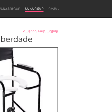
ՍՆԱՃՅՈՒՂԵՐ
ՆԱԽԱԳԾԵՐ
ԴԻՄԵԼ
Հաջորդ Նախագիծը
liberdade
Newcastle