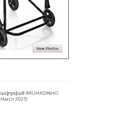
Newmarket
View Photos
սավորված
BRUMADINHO
(March 2023)