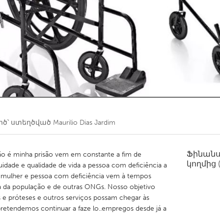
Kitchener-Waterloo
New Glasgow
hore
Toronto
am
Utrecht
ծ՝ ստեղծված
Maurilio Dias Jardim
Ֆինան
ão é minha prisão vem em constante a fim de
կողմից
idade e qualidade de vida a pessoa com deficiência a
a mulher e pessoa com deficiência vem à tempos
da população e de outras ONGs. Nosso objetivo
s e próteses e outros serviços possam chegar às
retendemos continuar a faze lo..empregos desde já a