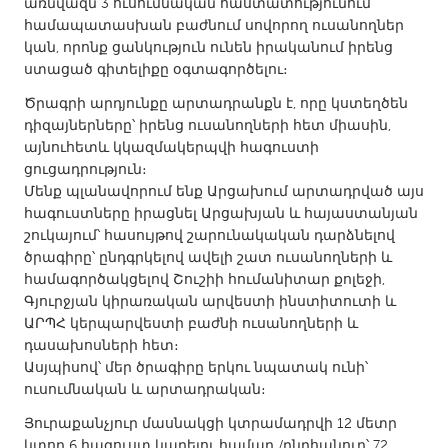
QATAR
առնվազն 3 ուսումնական հաստատությունում
համապատասխան բաժնում սովորող ուսանողներ
Qatar
կան, որոնք ցանկություն ունեն իրականում իրենց
ստացած գիտելիքը օգտագործելու։
SINGAPORE
Ծրագրի արդյունքը արտադրանքն է, որը կստեղծեն
Singapore
դիզայներները՝ իրենց ուսանողների հետ միասին,
այնուհետև կկազմակերպվի հագուստի
ցուցադրություն։
UNITED KINGDOM
Մենք պլանավորում ենք Արցախում արտադրված այս
Glasgow
հագուստները իրացնել Արցախյան և հայաստանյան
շուկայում՝ հասույթով շարունակական դարձնելով
ծրագիրը՝ ընդգրկելով ավելի շատ ուսանողների և
UNITED STATES
համագործակցելով Շուշիի հումանիտար քոլեջի,
Ann Arbor, MI
Austin, TX
Գյուրջյան կիրառական արվեստի ինստիտուտի և
ԱՐՊՀ կերպարվեստի բաժնի ուսանողների և
Baltimore, MD
Boston, MA
դասախոսների հետ։
Ասյպիսով՝ մեր ծրագիրը երկու նպատակ ունի՝
Burlingame-San Mateo, CA
Cass Clay
ուսումնական և արտադրական։
Chicago, IL
Cleveland, OH
Յուրաքանչյուր մասնակցի կտրամադրվի 12 մետր
Detroit, MI
Durham, NC
կտոր 6 հագուստ կարելու համար /ընդհանուր՝ 72