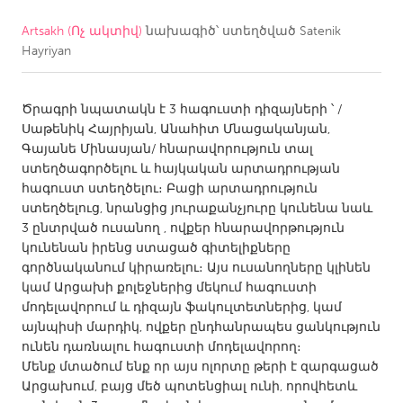
Artsakh (Ոչ ակտիվ)
նախագիծ՝ ստեղծված
Satenik
CANADA
Hayriyan
Amherstburg
Kingston
Kitchener-Waterloo
New Glasgow
Ծրագրի նպատակն է 3 հագուստի դիզայների ՝ /
Newmarket
Ottawa
Սաթենիկ Հայրիյան, Անահիտ Մնացականյան,
Գայանե Մինասյան/ հնարավորություն տալ
South Shore
Toronto
ստեղծագործելու և հայկական արտադրության
հագուստ ստեղծելու։ Բացի արտադրություն
ստեղծելուց, նրանցից յուրաքանչյուրը կունենա նաև
MALAYSIA
3 ընտրված ուսանող , ովքեր հնարավորթություն
Kuala Lumpur
կունենան իրենց ստացած գիտելիքները
գործնականում կիրառելու։ Այս ուսանողները կլինեն
կամ Արցախի քոլեջներից մեկում հագուստի
NETHERLANDS
մոդելավորում և դիզայն ֆակուլտետներից, կամ
Leiden
Rotterdam
այնպիսի մարդիկ, ովքեր ընդհանրապես ցանկություն
ունեն դառնալու հագուստի մոդելավորող։
Utrecht
Մենք մտածում ենք որ այս ոլորտը թերի է զարգացած
Արցախում, բայց մեծ պոտենցիալ ունի, որովհետև