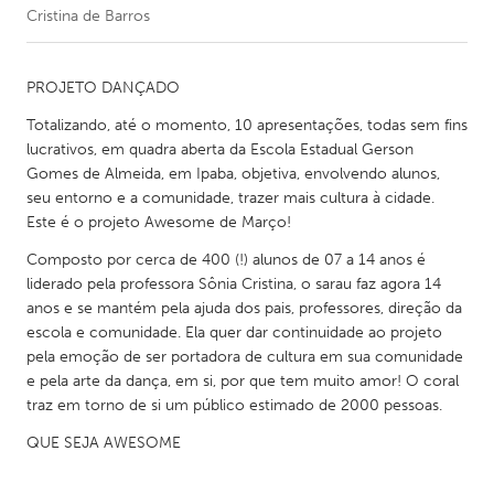
Cristina de Barros
CANADA
Amherstburg
Kingston
PROJETO DANÇADO
Kitchener-Waterloo
New Glasgow
Totalizando, até o momento, 10 apresentações, todas sem fins
lucrativos, em quadra aberta da Escola Estadual Gerson
Newmarket
Ottawa
Gomes de Almeida, em Ipaba, objetiva, envolvendo alunos,
South Shore
Toronto
seu entorno e a comunidade, trazer mais cultura à cidade.
Este é o projeto Awesome de Março!
MALAYSIA
Composto por cerca de 400 (!) alunos de 07 a 14 anos é
liderado pela professora Sônia Cristina, o sarau faz agora 14
Kuala Lumpur
anos e se mantém pela ajuda dos pais, professores, direção da
escola e comunidade. Ela quer dar continuidade ao projeto
pela emoção de ser portadora de cultura em sua comunidade
NETHERLANDS
e pela arte da dança, em si, por que tem muito amor! O coral
Leiden
Rotterdam
traz em torno de si um público estimado de 2000 pessoas.
Utrecht
QUE SEJA AWESOME