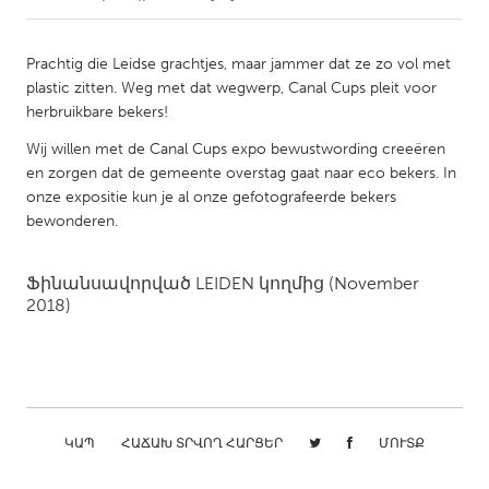
CANADA
Prachtig die Leidse grachtjes, maar jammer dat ze zo vol met
Amherstburg
Kingston
plastic zitten. Weg met dat wegwerp, Canal Cups pleit voor
herbruikbare bekers!
Kitchener-Waterloo
New Glasgow
Wij willen met de Canal Cups expo bewustwording creeëren
Newmarket
Ottawa
en zorgen dat de gemeente overstag gaat naar eco bekers. In
South Shore
Toronto
onze expositie kun je al onze gefotografeerde bekers
bewonderen.
MALAYSIA
Ֆինանսավորված
LEIDEN
կողմից
(November
Kuala Lumpur
2018)
NETHERLANDS
Leiden
Rotterdam
Utrecht
ԿԱՊ
ՀԱՃԱԽ ՏՐՎՈՂ ՀԱՐՑԵՐ
ՄՈՒՏՔ