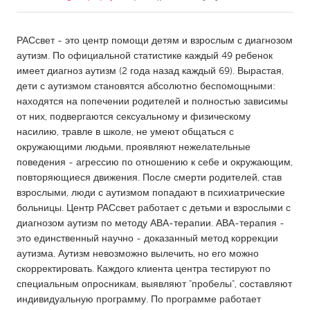
CANADA
РАСсвет - это центр помощи детям и взрослым с диагнозом
Amherstburg
Kingston
аутизм. По официальной статистике каждый 49 ребенок
имеет диагноз аутизм (2 года назад каждый 69). Вырастая,
Kitchener-Waterloo
New Glasgow
дети с аутизмом становятся абсолютно беспомощными:
Newmarket
Ottawa
находятся на попечении родителей и полностью зависимы
от них, подвергаются сексуальному и физическому
South Shore
Toronto
насилию, травле в школе, не умеют общаться с
окружающими людьми, проявляют нежелательные
поведения - агрессию по отношению к себе и окружающим,
MALAYSIA
повторяющиеся движения. После смерти родителей, став
Kuala Lumpur
взрослыми, люди с аутизмом попадают в психиатрические
больницы. Центр РАСсвет работает с детьми и взрослыми с
диагнозом аутизм по методу АВА-терапии. АВА-терапия -
NETHERLANDS
это единственный научно - доказанный метод коррекции
Leiden
Rotterdam
аутизма. Аутизм невозможно вылечить, но его можно
Utrecht
скорректировать. Каждого клиента центра тестируют по
специальным опросникам, выявляют "пробелы", составляют
индивидуальную программу. По программе работает