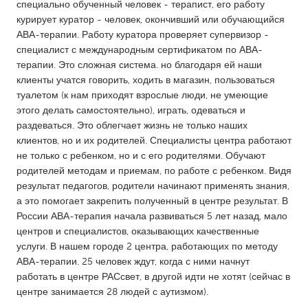
QATAR
специально обученный человек - терапист, его работу
курирует куратор - человек, окончивший или обучающийся
Qatar
АВА-терапии. Работу куратора проверяет супервизор -
специалист с международным сертификатом по АВА-
SINGAPORE
терапии. Это сложная система. но благодаря ей наши
клиенты учатся говорить, ходить в магазин, пользоваться
Singapore
туалетом (к нам приходят взрослые люди, не умеющие
этого делать самостоятельно), играть, одеваться и
UNITED KINGDOM
раздеваться. Это облегчает жизнь не только наших
клиентов, но и их родителей. Специалисты центра работают
Glasgow
не только с ребенком, но и с его родителями. Обучают
родителей методам и приемам, по работе с ребенком. Видя
результат педагогов, родители начинают применять знания,
UNITED STATES
а это помогает закрепить полученный в центре результат. В
Ann Arbor, MI
Austin, TX
России АВА-терапия начала развиваться 5 лет назад, мало
Baltimore, MD
Boston, MA
центров и специалистов, оказывающих качественные
услуги. В нашем городе 2 центра, работающих по методу
Burlingame-San Mateo, CA
Cass Clay
АВА-терапии. 25 человек ждут, когда с ними начнут
Chicago, IL
работать в центре РАСсвет, в другой идти не хотят (сейчас в
Cleveland, OH
центре занимается 28 людей с аутизмом).
Detroit, MI
Durham, NC