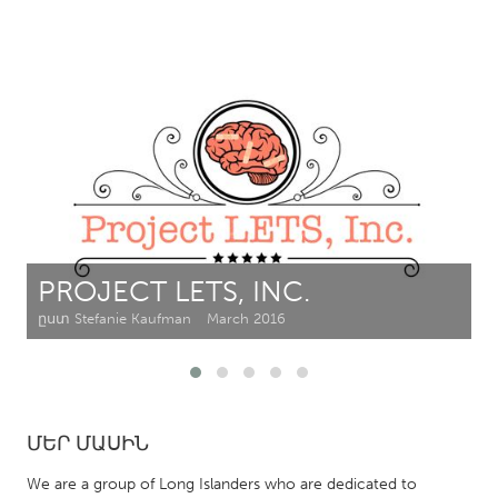
CANADA
Amherstburg
Kingston
Kitchener-Waterloo
New Glasgow
Newmarket
Ottawa
South Shore
Toronto
MALAYSIA
PROJECT LETS, INC.
Kuala Lumpur
ըստ Stefanie Kaufman
March 2016
NETHERLANDS
Leiden
Rotterdam
Utrecht
ՄԵՐ ՄԱՍԻՆ
We are a group of Long Islanders who are dedicated to