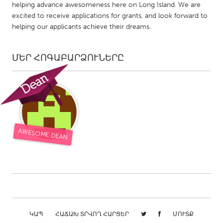
QATAR
helping advance awesomeness here on Long Island. We are
Qatar
excited to receive applications for grants, and look forward to
helping our applicants achieve their dreams.
SINGAPORE
ՄԵՐ ՀՈԳԱԲԱՐՁՈՒՆԵՐԸ
Singapore
UNITED KINGDOM
Glasgow
AWESOME DEAN
UNITED STATES
Ann Arbor, MI
Austin, TX
Baltimore, MD
Boston, MA
Burlingame-San Mateo, CA
Cass Clay
Chicago, IL
Cleveland, OH
ԿԱՊ
ՀԱՃԱԽ ՏՐՎՈՂ ՀԱՐՑԵՐ
ՄՈՒՏՔ
Detroit, MI
Durham, NC