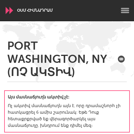
ՕՍՄ ՀԻՄՆԱԴՐԱՄ
WORLDWIDE
PORT
Conservation and Climate
Disability
Dragon Dreaming
WASHINGTON, NY
On the Water
(ՈՉ ԱԿՏԻՎ)
ARMENIA
Javakhk
Yerevan
Այս մասնաճյուղն ակտիվ չէ:
AUSTRALIA
Ոչ ակտիվ մասնաճյուղն այն է, որը դրամաշնորհ չի
Adelaide
Fleurieu
հատկացրել 6 ամիս շարունակ: Եթե Դուք
Lake Mac
Lower Hunter
հետաքրքրված եք վերագործարկել այս
մասնաճյուղը, խնդրում ենք դիմել մեզ։
Newcastle
Sydney