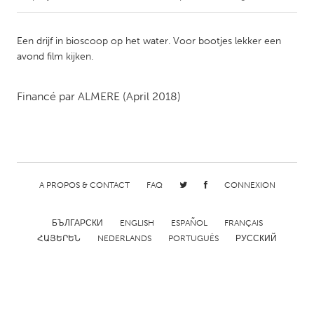
CANADA
Een drijf in bioscoop op het water. Voor bootjes lekker een
Amherstburg
Kingston
avond film kijken.
Kitchener-Waterloo
New Glasgow
Financé par
ALMERE
(April 2018)
Newmarket
Ottawa
South Shore
Toronto
MALAYSIA
Kuala Lumpur
A PROPOS & CONTACT
FAQ
CONNEXION
БЪЛГАРСКИ
ENGLISH
ESPAÑOL
FRANÇAIS
NETHERLANDS
ՀԱՅԵՐԵՆ
NEDERLANDS
PORTUGUÊS
РУССКИЙ
Leiden
Rotterdam
Utrecht