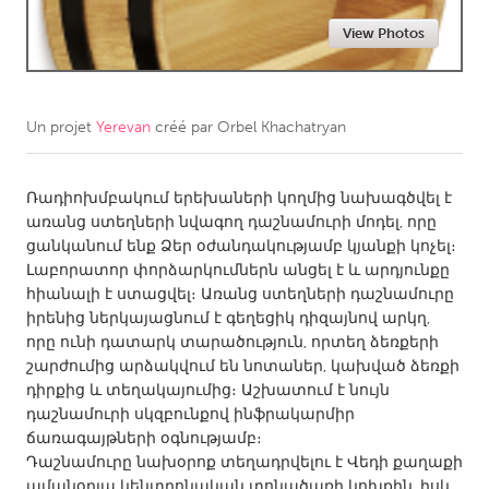
View Photos
CANADA
Amherstburg
Kingston
Kitchener-Waterloo
New Glasgow
Un projet
Yerevan
créé par
Orbel Khachatryan
Newmarket
Ottawa
South Shore
Toronto
Ռադիոխմբակում երեխաների կողմից նախագծվել է
առանց ստեղների նվագող դաշնամուրի մոդել, որը
ցանկանում ենք Ձեր օժանդակությամբ կյանքի կոչել։
MALAYSIA
Լաբորատոր փորձարկումներն անցել է և արդյունքը
Kuala Lumpur
հիանալի է ստացվել։ Առանց ստեղների դաշնամուրը
իրենից ներկայացնում է գեղեցիկ դիզայնով արկղ,
որը ունի դատարկ տարածություն, որտեղ ձեռքերի
NETHERLANDS
շարժումից արձակվում են նոտաներ, կախված ձեռքի
Leiden
Rotterdam
դիրքից և տեղակայումից։ Աշխատում է նույն
դաշնամուրի սկզբունքով ինֆրակարմիր
Utrecht
ճառագայթների օգնությամբ։
Դաշնամուրը նախօրոք տեղադրվելու է Վեդի քաղաքի
ամանօրյա կենտրոնական տոնածառի կոխքին, իսկ