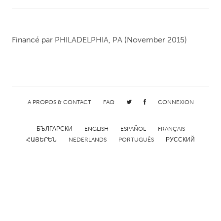
CANADA
Amherstburg
Kingston
Financé par
PHILADELPHIA, PA
(November 2015)
Kitchener-Waterloo
New Glasgow
Newmarket
Ottawa
South Shore
Toronto
A PROPOS & CONTACT
FAQ
CONNEXION
MALAYSIA
БЪЛГАРСКИ
ENGLISH
ESPAÑOL
FRANÇAIS
Kuala Lumpur
ՀԱՅԵՐԵՆ
NEDERLANDS
PORTUGUÊS
РУССКИЙ
NETHERLANDS
Leiden
Rotterdam
Utrecht