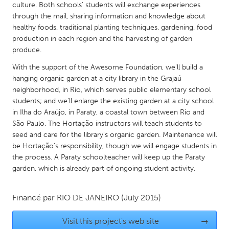
culture. Both schools' students will exchange experiences
Gainesville, FL
Georgetown, MA
through the mail, sharing information and knowledge about
healthy foods, traditional planting techniques, gardening, food
Gloucester, MA
Hamilton-Wenham, MA
production in each region and the harvesting of garden
Ipswich, MA
Key West, FL
produce.
Los Angeles, CA
Miami, FL
With the support of the Awesome Foundation, we'll build a
hanging organic garden at a city library in the Grajaú
New York City, NY
Newburgh, NY
neighborhood, in Rio, which serves public elementary school
Newburyport, MA
North Minneapolis, MN
students; and we'll enlarge the existing garden at a city school
in Ilha do Araújo, in Paraty, a coastal town between Rio and
Oahu, HI
Orlando, FL
São Paulo. The Hortação instructors will teach students to
Peekskill, NY
Philadelphia, PA
seed and care for the library's organic garden. Maintenance will
be Hortação's responsibility, though we will engage students in
Pittsburgh, PA
Portland, OR
the process. A Paraty schoolteacher will keep up the Paraty
Poughkeepsie, NY
Rhode Island
garden, which is already part of ongoing student activity.
Rockport, MA
San Antonio, TX
Financé par
RIO DE JANEIRO
(July 2015)
San Francisco, CA
San Jose, CA
Santa Cruz, CA
Seattle, WA
Visit this project's web site
→