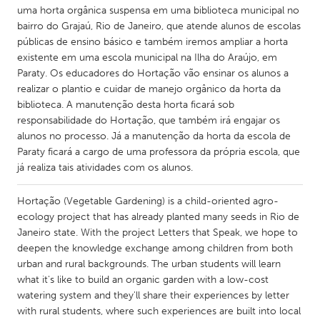
QATAR
uma horta orgânica suspensa em uma biblioteca municipal no
Qatar
bairro do Grajaú, Rio de Janeiro, que atende alunos de escolas
públicas de ensino básico e também iremos ampliar a horta
existente em uma escola municipal na Ilha do Araújo, em
SINGAPORE
Paraty. Os educadores do Hortação vão ensinar os alunos a
Singapore
realizar o plantio e cuidar de manejo orgânico da horta da
biblioteca. A manutenção desta horta ficará sob
responsabilidade do Hortação, que também irá engajar os
UNITED KINGDOM
alunos no processo. Já a manutenção da horta da escola de
Glasgow
Paraty ficará a cargo de uma professora da própria escola, que
já realiza tais atividades com os alunos.
UNITED STATES
Hortação (Vegetable Gardening) is a child-oriented agro-
Ann Arbor, MI
Austin, TX
ecology project that has already planted many seeds in Rio de
Janeiro state. With the project Letters that Speak, we hope to
Baltimore, MD
Boston, MA
deepen the knowledge exchange among children from both
Burlingame-San Mateo, CA
Cass Clay
urban and rural backgrounds. The urban students will learn
what it's like to build an organic garden with a low-cost
Chicago, IL
Cleveland, OH
watering system and they'll share their experiences by letter
with rural students, where such experiences are built into local
Detroit, MI
Durham, NC