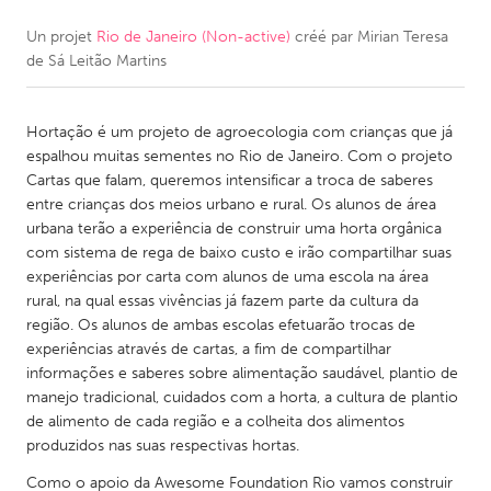
Un projet
Rio de Janeiro (Non-active)
créé par
Mirian Teresa
CANADA
de Sá Leitão Martins
Amherstburg
Kingston
Kitchener-Waterloo
New Glasgow
Hortação é um projeto de agroecologia com crianças que já
Newmarket
Ottawa
espalhou muitas sementes no Rio de Janeiro. Com o projeto
Cartas que falam, queremos intensificar a troca de saberes
South Shore
Toronto
entre crianças dos meios urbano e rural. Os alunos de área
urbana terão a experiência de construir uma horta orgânica
com sistema de rega de baixo custo e irão compartilhar suas
MALAYSIA
experiências por carta com alunos de uma escola na área
Kuala Lumpur
rural, na qual essas vivências já fazem parte da cultura da
região. Os alunos de ambas escolas efetuarão trocas de
experiências através de cartas, a fim de compartilhar
NETHERLANDS
informações e saberes sobre alimentação saudável, plantio de
Leiden
Rotterdam
manejo tradicional, cuidados com a horta, a cultura de plantio
de alimento de cada região e a colheita dos alimentos
Utrecht
produzidos nas suas respectivas hortas.
Como o apoio da Awesome Foundation Rio vamos construir