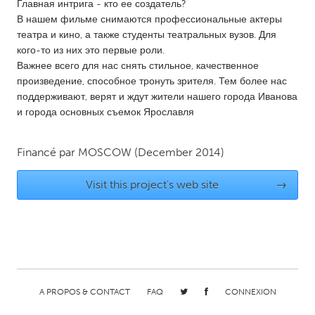
QATAR
Главная интрига - кто ее создатель?
В нашем фильме снимаются профессиональные актеры
Qatar
театра и кино, а также студенты театральных вузов. Для
кого-то из них это первые роли.
SINGAPORE
Важнее всего для нас снять стильное, качественное
произведение, способное тронуть зрителя. Тем более нас
Singapore
поддерживают, верят и ждут жители нашего города Иванова
и города основных съемок Ярославля
UNITED KINGDOM
Glasgow
Financé par
MOSCOW
(December 2014)
Visit this project's web site
→
UNITED STATES
Ann Arbor, MI
Austin, TX
Baltimore, MD
Boston, MA
Burlingame-San Mateo, CA
Cass Clay
Chicago, IL
Cleveland, OH
A PROPOS & CONTACT
FAQ
CONNEXION
Detroit, MI
Durham, NC