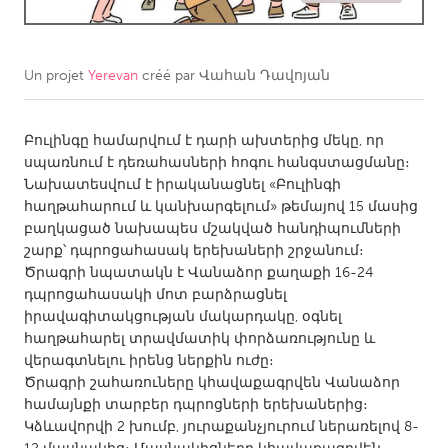
CANADA
Amherstburg
Kingston
Un projet
Yerevan
créé par
Վահան Դավոյան
Kitchener-Waterloo
New Glasgow
Newmarket
Բուլինգը համարվում է դարի ախտերից մեկը, որ
Ottawa
սպառնում է դեռահասների հոգու հանգստացմանը։
South Shore
Toronto
Նախատեսվում է իրականացնել «Բուլինգի
հաղթահարում և կանխարգելում» թեմայով 15 մասից
բաղկացած նախապես մշակված հանդիպումների
MALAYSIA
շարք՝ դպրոցահասակ երեխաների շրջանում։
Kuala Lumpur
Ծրագրի նպատակն է Վանաձոր քաղաքի 16-24
դպրոցահասակի մոտ բարձրացնել
իրավագիտակցության մակարդակը, օգնել
NETHERLANDS
հաղթահարել տրավմատիկ փորձառությունը և
Leiden
Rotterdam
վերագտնելու իրենց ներքին ուժը։
Ծրագրի շահառուները կհավաքագրվեն Վանաձոր
Utrecht
համայնքի տարբեր դպրոցների երեխաներից։
Կձևավորվի 2 խումբ, յուրաքանչյուրում ներառելով 8-