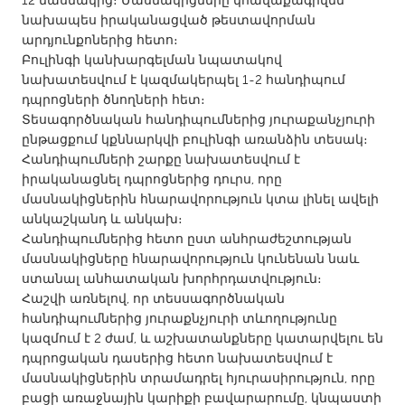
12 մասնակից։ Մասնակիցները կհավաքագրվեն
QATAR
նախապես իրականացված թեստավորման
Qatar
արդյունքոներից հետո։
Բուլինգի կանխարգելման նպատակով
նախատեսվում է կազմակերպել 1-2 հանդիպում
SINGAPORE
դպրոցների ծնողների հետ։
Singapore
Տեսագործնական հանդիպումներից յուրաքանչյուրի
ընթացքում կքննարկվի բուլինգի առանձին տեսակ։
Հանդիպումների շարքը նախատեսվում է
UNITED KINGDOM
իրականացնել դպրոցներից դուրս, որը
Glasgow
մասնակիցներին հնարավորություն կտա լինել ավելի
անկաշկանդ և անկախ։
Հանդիպումներից հետո ըստ անհրաժեշտության
UNITED STATES
մասնակիցները հնարավորություն կունենան նաև
Ann Arbor, MI
Austin, TX
ստանալ անհատական խորհրդատվություն։
Հաշվի առնելով, որ տեսսագործնական
Baltimore, MD
Boston, MA
հանդիպումներից յուրաքնչյուրի տևողությունը
Burlingame-San Mateo, CA
Cass Clay
կազմում է 2 ժամ, և աշխատանքները կատարվելու են
դպրոցական դասերից հետո նախատեսվում է
Chicago, IL
Cleveland, OH
մասնակիցներին տրամադրել հյուրասիրություն, որը
Detroit, MI
Durham, NC
բացի առաջնային կարիքի բավարարումը, կնպաստի