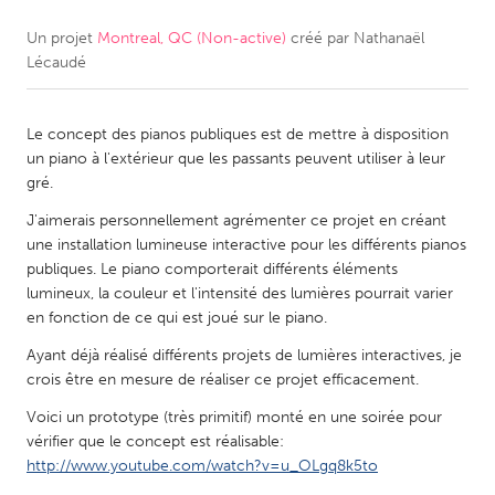
Un projet
Montreal, QC (Non-active)
créé par
Nathanaël
CANADA
Lécaudé
Amherstburg
Kingston
Kitchener-Waterloo
New Glasgow
Le concept des pianos publiques est de mettre à disposition
Newmarket
Ottawa
un piano à l'extérieur que les passants peuvent utiliser à leur
gré.
South Shore
Toronto
J'aimerais personnellement agrémenter ce projet en créant
une installation lumineuse interactive pour les différents pianos
MALAYSIA
publiques. Le piano comporterait différents éléments
Kuala Lumpur
lumineux, la couleur et l'intensité des lumières pourrait varier
en fonction de ce qui est joué sur le piano.
Ayant déjà réalisé différents projets de lumières interactives, je
NETHERLANDS
crois être en mesure de réaliser ce projet efficacement.
Leiden
Rotterdam
Voici un prototype (très primitif) monté en une soirée pour
Utrecht
vérifier que le concept est réalisable:
http://www.youtube.com/watch?v=u_OLgq8k5to