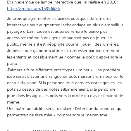
QATAR
Et un exemple de lampe interactive que j'ai réalisé en 2010:
http://vimeo.com/15996525
Qatar
Je crois qu'agrémenter les pianos publiques de lumières
interactives peut augmenter l'achalandage en plus d'embellir le
SINGAPORE
paysage urbain. L'idée est aussi de rendre le piano plus
Singapore
accessible même à des gens ne sachant pas en jouer. Le
public, même si'il est néophyte pourra ""jouer"" des lumières.
Je pense que ça pourra attirer et intéresser particulièrement
UNITED KINGDOM
les enfants et possiblement leur donner le goût d'apprendre le
Glasgow
piano.
J'aimerais faire différents prototypes lumineux. Une première
idée serait d'avoir une rangée de pots massons lumineux sur le
UNITED STATES
dessus du piano. Si la personne joue dans les notes graves, les
Ann Arbor, MI
Austin, TX
pots au dessus de ces notes s'illumineraient, si la personne
joue dans les aigus, les pots vers la droite du clavier feraient de
Baltimore, MD
Boston, MA
même.
Burlingame-San Mateo, CA
Cass Clay
Une autre possibilité serait d'éclairer l'intérieur du piano ce qui
permettrait de faire mieux comprendre le mécanisme.
Chicago, IL
Cleveland, OH
Detroit, MI
Durham, NC