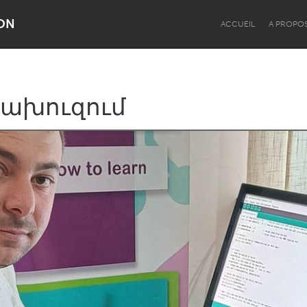
ON
ACCUEIL
A PROPO
տախուզում
Dragon Dreaming
On the Water
Lake Mac
Lower Hunter