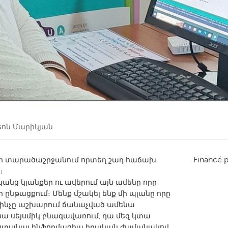
Kitchener-Waterloo
New Glasgow
hore
Toronto
am
Utrecht
ոն Մարիկյան
Financé 
 մի տարածաշրջանում որտեղ շադ հաճախ
։
անց կյանքեր ու ավերում այն ամենը որը
ի ընթացքում։ Մենք մշակել ենք մի պլանը որը
), ինչը աշխարում ճանաչված ամենա
նա սեյսմիկ բնագավառում, դա մեզ կտա
 ստանալ ինֆորմացիա իրական ժամանակով