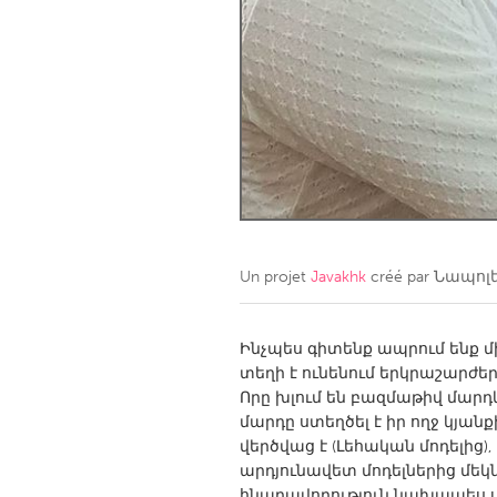
Amherstburg
Kingston
Ottawa
South S
MALAYSIA
Kuala Lumpur
NETHERLANDS
Leiden
Rotterd
Un projet
Javakhk
créé par
Նապոլե
QATAR
Qatar
Ինչպես գիտենք ապրում ենք
տեղի է ունենում երկրաշարժեր
Որը խլում են բազմաթիվ մարդկ
SINGAPORE
մարդը ստեղծել է իր ողջ կյանք
Singapore
վերծվաց է (Լեհական մոդելից
արդյունավետ մոդելներից մեկ
հնարավորություն նախապես