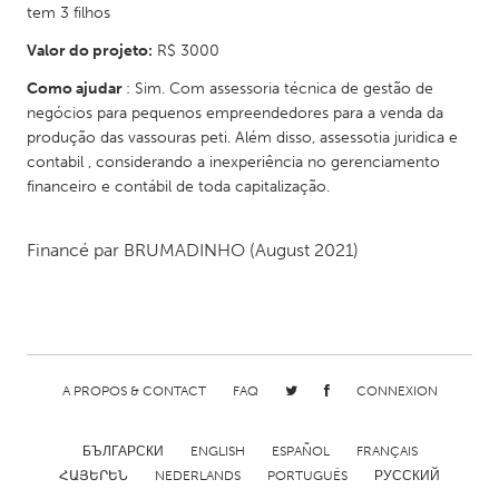
tem 3 filhos
Gainesville, FL
Georgetown, MA
Valor do projeto:
R$ 3000
Gloucester, MA
Hamilton-Wenham, MA
Como ajudar
: Sim. Com assessoria técnica de gestão de
Ipswich, MA
Key West, FL
negócios para pequenos empreendedores para a venda da
produção das vassouras peti. Além disso, assessotia juridica e
Los Angeles, CA
Miami, FL
contabil , considerando a inexperiência no gerenciamento
New York City, NY
Newburgh, NY
financeiro e contábil de toda capitalização.
Newburyport, MA
North Minneapolis, MN
Financé par
BRUMADINHO
(August 2021)
Oahu, HI
Orlando, FL
Peekskill, NY
Philadelphia, PA
Pittsburgh, PA
Portland, OR
Poughkeepsie, NY
Rhode Island
A PROPOS & CONTACT
FAQ
CONNEXION
Rockport, MA
San Antonio, TX
San Francisco, CA
San Jose, CA
БЪЛГАРСКИ
ENGLISH
ESPAÑOL
FRANÇAIS
ՀԱՅԵՐԵՆ
NEDERLANDS
PORTUGUÊS
РУССКИЙ
Santa Cruz, CA
Seattle, WA