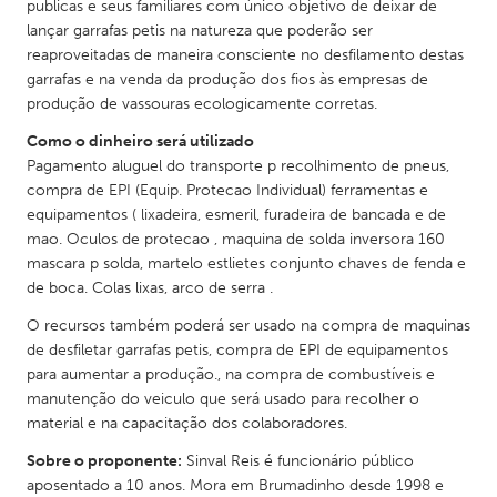
QATAR
publicas e seus familiares com único objetivo de deixar de
lançar garrafas petis na natureza que poderão ser
Qatar
reaproveitadas de maneira consciente no desfilamento destas
garrafas e na venda da produção dos fios às empresas de
SINGAPORE
produção de vassouras ecologicamente corretas.
Singapore
Como o dinheiro será utilizado
Pagamento aluguel do transporte p recolhimento de pneus,
compra de EPI (Equip. Protecao Individual) ferramentas e
UNITED KINGDOM
equipamentos ( lixadeira, esmeril, furadeira de bancada e de
Glasgow
mao. Oculos de protecao , maquina de solda inversora 160
mascara p solda, martelo estlietes conjunto chaves de fenda e
de boca. Colas lixas, arco de serra .
UNITED STATES
O recursos também poderá ser usado na compra de maquinas
Ann Arbor, MI
Austin, TX
de desfiletar garrafas petis, compra de EPI de equipamentos
Baltimore, MD
Boston, MA
para aumentar a produção., na compra de combustíveis e
manutenção do veiculo que será usado para recolher o
Burlingame-San Mateo, CA
Cass Clay
material e na capacitação dos colaboradores.
Chicago, IL
Cleveland, OH
Sobre o proponente:
Sinval Reis é funcionário público
Detroit, MI
Durham, NC
aposentado a 10 anos. Mora em Brumadinho desde 1998 e