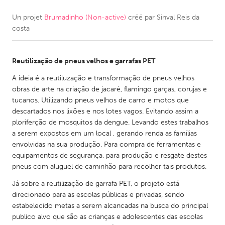
Un projet
Brumadinho (Non-active)
créé par
Sinval Reis da
CANADA
costa
Amherstburg
Kingston
Kitchener-Waterloo
New Glasgow
Reutilização de pneus velhos e garrafas PET
Newmarket
Ottawa
A ideia é a reutiluzação e transformação de pneus velhos
South Shore
Toronto
obras de arte na criação de jacaré, flamingo garças, corujas e
tucanos. Utilizando pneus velhos de carro e motos que
descartados nos lixões e nos lotes vagos. Evitando assim a
MALAYSIA
ploriferção de mosquitos da dengue. Levando estes trabalhos
Kuala Lumpur
a serem expostos em um local , gerando renda as famílias
envolvidas na sua produção. Para compra de ferramentas e
equipamentos de segurança, para produção e resgate destes
NETHERLANDS
pneus com aluguel de caminhão para recolher tais produtos.
Leiden
Rotterdam
Já sobre a reutilização de garrafa PET, o projeto está
direcionado para as escolas públicas e privadas, sendo
Utrecht
estabelecido metas a serem alcancadas na busca do principal
publico alvo que são as crianças e adolescentes das escolas