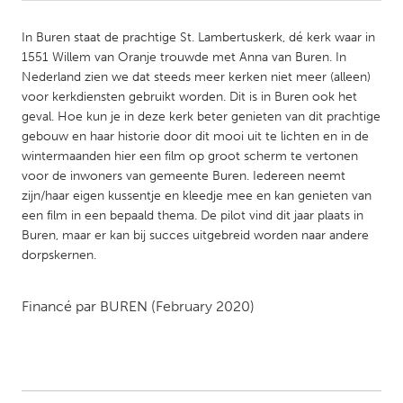
In Buren staat de prachtige St. Lambertuskerk, dé kerk waar in
CANADA
1551 Willem van Oranje trouwde met Anna van Buren. In
Amherstburg
Kingston
Nederland zien we dat steeds meer kerken niet meer (alleen)
Kitchener-Waterloo
New Glasgow
voor kerkdiensten gebruikt worden. Dit is in Buren ook het
geval. Hoe kun je in deze kerk beter genieten van dit prachtige
Newmarket
Ottawa
gebouw en haar historie door dit mooi uit te lichten en in de
wintermaanden hier een film op groot scherm te vertonen
South Shore
Toronto
voor de inwoners van gemeente Buren. Iedereen neemt
zijn/haar eigen kussentje en kleedje mee en kan genieten van
MALAYSIA
een film in een bepaald thema. De pilot vind dit jaar plaats in
Buren, maar er kan bij succes uitgebreid worden naar andere
Kuala Lumpur
dorpskernen.
NETHERLANDS
Financé par
BUREN
(February 2020)
Leiden
Rotterdam
Utrecht