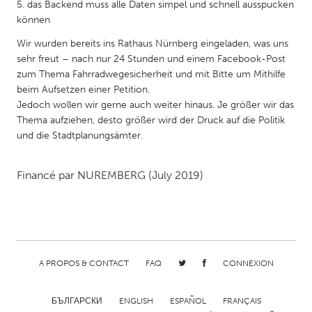
QATAR
5. das Backend muss alle Daten simpel und schnell ausspucken
können
Qatar
Wir wurden bereits ins Rathaus Nürnberg eingeladen, was uns
sehr freut – nach nur 24 Stunden und einem Facebook-Post
SINGAPORE
zum Thema Fahrradwegesicherheit und mit Bitte um Mithilfe
Singapore
beim Aufsetzen einer Petition.
Jedoch wollen wir gerne auch weiter hinaus. Je größer wir das
Thema aufziehen, desto größer wird der Druck auf die Politik
UNITED KINGDOM
und die Stadtplanungsämter.
Glasgow
Financé par
NUREMBERG
(July 2019)
UNITED STATES
Ann Arbor, MI
Austin, TX
Baltimore, MD
Boston, MA
Burlingame-San Mateo, CA
Cass Clay
A PROPOS & CONTACT
FAQ
CONNEXION
Chicago, IL
Cleveland, OH
БЪЛГАРСКИ
ENGLISH
ESPAÑOL
FRANÇAIS
Detroit, MI
Durham, NC