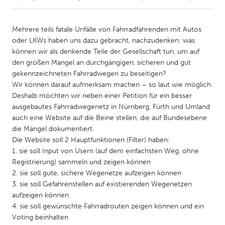
CANADA
Mehrere teils fatale Unfälle von Fahrradfahrenden mit Autos
Amherstburg
Kingston
oder LKWs haben uns dazu gebracht, nachzudenken: was
können wir als denkende Teile der Gesellschaft tun, um auf
Kitchener-Waterloo
New Glasgow
den großen Mangel an durchgängigen, sicheren und gut
Newmarket
Ottawa
gekennzeichneten Fahrradwegen zu beseitigen?
Wir können darauf aufmerksam machen – so laut wie möglich.
South Shore
Toronto
Deshalb möchten wir neben einer Petition für ein besser
ausgebautes Fahrradwegenetz in Nürnberg, Fürth und Umland
auch eine Website auf die Beine stellen, die auf Bundesebene
MALAYSIA
die Mängel dokumentiert.
Kuala Lumpur
Die Website soll 2 Hauptfunktionen (Filter) haben:
1. sie soll Input von Usern (auf dem einfachsten Weg, ohne
Registrierung) sammeln und zeigen können
NETHERLANDS
2. sie soll gute, sichere Wegenetze aufzeigen können
Leiden
Rotterdam
3. sie soll Gefahrenstellen auf existierenden Wegenetzen
Utrecht
aufzeigen können
4. sie soll gewünschte Fahrradrouten zeigen können und ein
Voting beinhalten