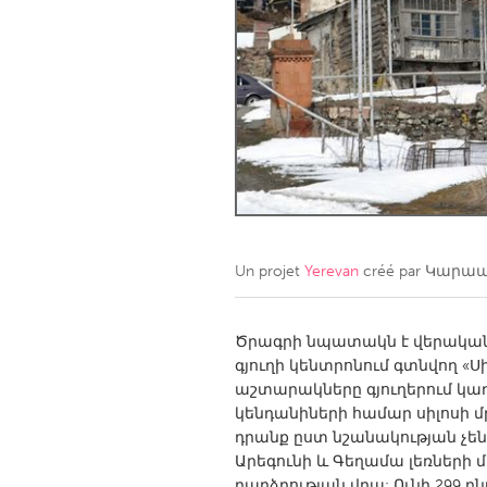
Amherstburg
Kingston
Ottawa
South S
MALAYSIA
Kuala Lumpur
NETHERLANDS
Leiden
Rotterd
Un projet
Yerevan
créé par
Կարապ
QATAR
Qatar
Ծրագրի նպատակն է վերականգ
գյուղի կենտրոնում գտնվող «Սի
աշտարակները գյուղերում կառ
SINGAPORE
կենդանիների համար սիլոսի մ
Singapore
դրանք ըստ նշանակության չեն
Արեգունի և Գեղամա լեռների 
բարձրության վրա: Ունի 299 բ