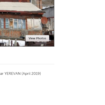
Newmarket
View Photos
par
YEREVAN
(April 2019)