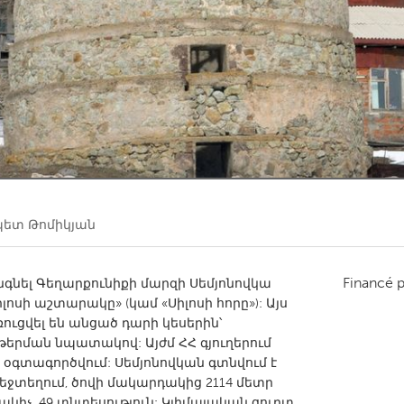
Kitchener-Waterloo
New Glasgow
hore
Toronto
am
Utrecht
ետ Թոմիկյան
Financé 
նել Գեղարքունիքի մարզի Սեմյոնովկա
լոսի աշտարակը» (կամ «Սիլոսի հորը»): Այս
ուցվել են անցած դարի կեսերին՝
թերման նպատակով: Այժմ ՀՀ գյուղերում
 օգտագործվում: Սեմյոնովկան գտնվում է
մեջտեղում, ծովի մակարդակից 2114 մետր
նակիչ, 49 տնտեսություն: Կլիմայական ցուրտ