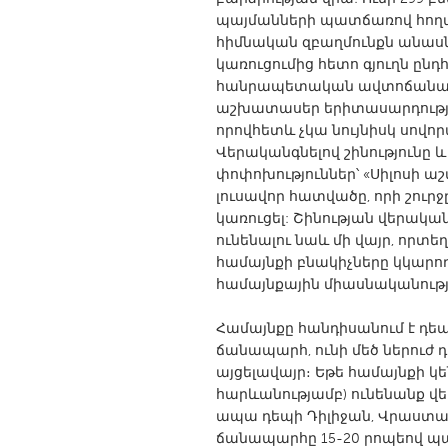
UNITED KINGDOM
պայմանների պատճառով հողագ
Glasgow
հիմնական զբաղմունքն անասնա
կառուցումից հետո գյուղն ըն
հանրապետական ավտոճանապար
UNITED STATES
աշխատասեր երիտասարդություն
Ann Arbor, MI
որովհետև չկա նույնիսկ սովո
Austin, T
Վերականգնելով շինությունը 
Cass Clay
Chicago,
փոփոխություններ՝ «Սիլոսի 
լուսավոր հատվածը, որի շուր
Gainesville, FL
Georget
կառուցել: Շինության վերակա
Key West, FL
Los Ange
ունենալու նաև մի վայր, որտե
համայնքի բնակիչները կկարո
Newburyport, MA
North Mi
համայնքային միասնականութ
Philadelphia, PA
Pittsburg
Համայնքը հանդիսանում է դե
Rockport, MA
San Anto
ճանապարհ, ունի մեծ ներուժ 
Seattle, WA
South Be
այցելավայր։ Եթե համայնքի կ
հարևանությամբ) ունենանք վ
Westminster, MD
ապա դեպի Դիլիջան, Վրաստան
ճանապարհը 15-20 րոպեով պ