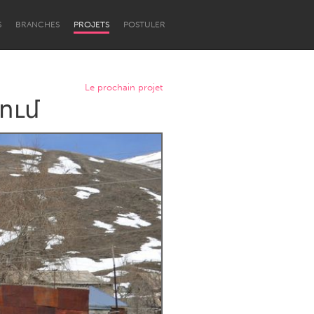
S
BRANCHES
PROJETS
POSTULER
Le prochain projet
ում
Newcastle