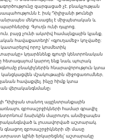
ործությունը զարգացած չէ, բնակչության
պահությունն է, իսկ Դիլիջանի թունելի
դհանրապես մեկուսացել է միջպետական և
հներից: Գյուղն ունի դպրոց,
, բայց չունի ակտիվ համայնքային կյանք,
րական հավաքատեղի՝ «գյուղամեջ» կոչվածը:
X
Baltimore, MD
Boston, MA
և կատարելով որոշ կոսմետիկ
 IL
Cleveland, OH
Detroit, MI
աշտարակը» կդարձնենք գյուղի կենտրոնական
ջը հետագայում կարող ենք նաև պուրակ
own, MA
Gloucester, MA
Hamilton-Wenham,
նգնումը բնակիչներին հնարավորություն կտա
les, CA
Miami, FL
New York City, NY
ղ կանցկացվեն մշակութային միջոցառումներ,
ղանան հավաքվել, ինչը հիմք կտա
nneapolis, MN
Oahu, HI
Orlando, FL
յան վերականգնմանը։
h, PA
Portland, OR
Poughkeepsie, NY
պի Դիլիջան տանող այլընտրանքային
nio, TX
San Francisco, CA
San Jose, CA
դառնալու զբոսաշրջիկների համար գրավիչ
nd, IN
St. Paul, MN
State College, PA
ենտրոնում (նախկին մայրուղու անմիջապես
երականգնված և լուսավորված աշտարակ,
 գնացող զբոսաշրջիկների մի մասը
ատրաստ կլինի երկարեցնել՝ աշտարակը