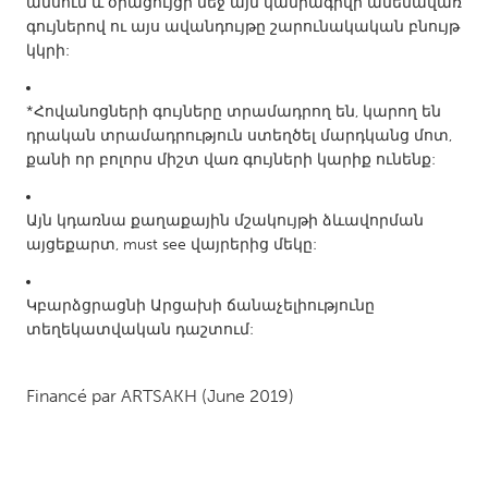
QATAR
ամսում և օրացույցի մեջ այն կամրագրվի ամենավառ
գույներով ու այս ավանդույթը շարունակական բնույթ
Qatar
կկրի:
SINGAPORE
*Հովանոցների գույները տրամադրող են, կարող են
Singapore
դրական տրամադրություն ստեղծել մարդկանց մոտ,
քանի որ բոլորս միշտ վառ գույների կարիք ունենք:
UNITED KINGDOM
Այն կդառնա քաղաքային մշակույթի ձևավորման
Glasgow
այցեքարտ, must see վայրերից մեկը:
UNITED STATES
Կբարձցրացնի Արցախի ճանաչելիությունը
Ann Arbor, MI
Austin, TX
տեղեկատվական դաշտում:
Baltimore, MD
Boston, MA
Financé par
ARTSAKH
(June 2019)
Burlingame-San Mateo, CA
Cass Clay
Chicago, IL
Cleveland, OH
Detroit, MI
Durham, NC