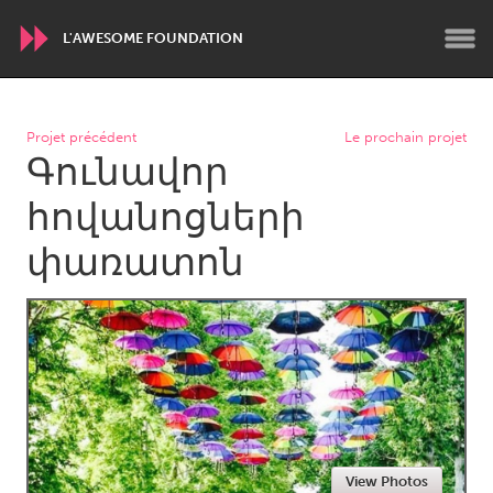
L'AWESOME FOUNDATION
WORLDWIDE
Projet précédent
Le prochain projet
Գունավոր
Conservation and Climate
Disability
Dragon Dreaming
On the Water
հովանոցների
փառատոն
ARMENIA
Javakhk
Yerevan
AUSTRALIA
Adelaide
Fleurieu
Lake Mac
Lower Hunter
Newcastle
Sydney
View Photos