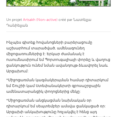
CANADA
Amherstburg
Kingston
Un projet
Artsakh (Non-active)
créé par
Նատելլա
Դանիելյան
Kitchener-Waterloo
New Glasgow
Newmarket
Ottawa
Ինչպես գիտեք հովանոցների բարձրացումը
South Shore
Toronto
աշխարհում տարածված, ամենագունեղ
միջոցառումներից է: Երկար ժամանակ է
ուսումնասիրում եմ Պորտուգալիայի փորձը և վաղուց
MALAYSIA
ցանկություն ունեմ նման ավանդույթ ձևավորել նաև
Kuala Lumpur
Արցախում:
*Միջոցառման կազմակերպման համար դիտարկում
NETHERLANDS
եմ Շուշիի կամ Ստեփանակերտի զբոսաշրջային
ամենատարանցիկ փողոցներից մեկը:
Leiden
Rotterdam
*Միջոցառման անցկացման նախնական օր
Utrecht
դիտարկում եմ սեպտեմբեր ամսվա ցանկացած օր:
Արցախի անկախությունը հռչակվել է հենց այդ