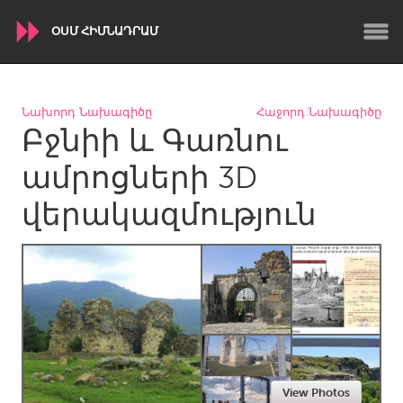
ՕՍՄ ՀԻՄՆԱԴՐԱՄ
WORLDWIDE
Նախորդ Նախագիծը
Հաջորդ Նախագիծը
Բջնիի և Գառնու
Conservation and Climate
Disability
Dragon Dreaming
On the Water
ամրոցների 3D
վերակազմություն
ARMENIA
Javakhk
Yerevan
AUSTRALIA
Adelaide
Fleurieu
Lake Mac
Lower Hunter
Newcastle
Sydney
View Photos