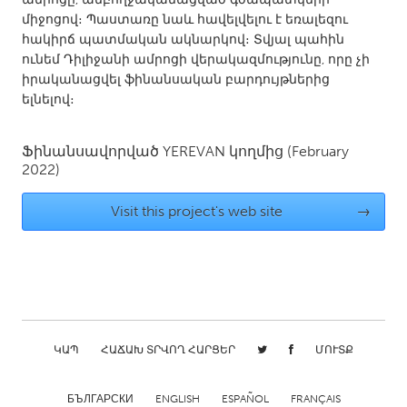
QATAR
միջոցով։ Պաստառը նաև հավելվելու է եռալեզու
Qatar
հակիրճ պատմական ակնարկով։ Տվյալ պահին
ունեմ Դիլիջանի ամրոցի վերակազմությունը, որը չի
իրականացվել ֆինանսական բարդույթներից
SINGAPORE
ելնելով։
Singapore
Ֆինանսավորված
YEREVAN
կողմից
(February
UNITED KINGDOM
2022)
Glasgow
Visit this project's web site
→
UNITED STATES
Ann Arbor, MI
Austin, TX
Baltimore, MD
Boston, MA
Burlingame-San Mateo, CA
Cass Clay
ԿԱՊ
ՀԱՃԱԽ ՏՐՎՈՂ ՀԱՐՑԵՐ
ՄՈՒՏՔ
Chicago, IL
Cleveland, OH
Detroit, MI
Durham, NC
БЪЛГАРСКИ
ENGLISH
ESPAÑOL
FRANÇAIS