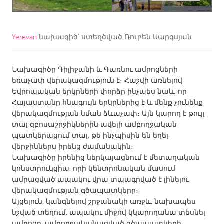
CANADA
Amherstburg
Kingston
Yerevan
նախագիծ՝ ստեղծված
Ռուբեն Սարգսյան
Kitchener-Waterloo
New Glasgow
Նախագիծը Դիլիջանի և Գառնու ամրոցների
Newmarket
Ottawa
եռաչափ վերակազմություն է։ Հաշվի առնելով
South Shore
Toronto
Եվրոպական երկրների փորձը ինչպես նաև, որ
Հայաստանը հնագույն երկրներից է և մենք չունենք
վերակազմության նման ձևաչափ։ Այն կարող է թույլ
MALAYSIA
տալ զբոսաշրջիկներին ավելի ամբողջական
Kuala Lumpur
պատկերացում տալ, թե ինչպիսին են եղել
վերջիններս իրենց ժամանակին։
Նախագիծը իրենից ներկայացնում է մետաղական
NETHERLANDS
կոնստրուկցիա, որի կենտրոնական մասում
Leiden
Rotterdam
ամրացված ապակու վրա տպագրված է լինելու
վերակազմության գծապատկերը։
Utrecht
Այցելուն, կանգնելով շրջանակի առջև, նախապես
նշված տեղում, ապակու միջով կկարողանա տեսնել
ամրոցը, ամբողջականացված գծապատկերի