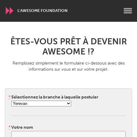
L'AWESOME FOUNDATION
WORLDWIDE
ÊTES-VOUS PRÊT À DEVENIR
Conservation and Climate
Disability
AWESOME !?
Dragon Dreaming
On the Water
Remplissez simplement le formulaire ci-dessous avec des
informations sur vous et sur votre projet.
ARMENIA
Javakhk
Yerevan
*
Sélectionnez la branche à laquelle postuler
AUSTRALIA
Adelaide
Fleurieu
Lake Mac
Lower Hunter
*
Votre nom
Newcastle
Sydney