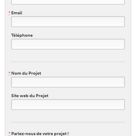
*
Email
CANADA
Amherstburg
Kingston
Kitchener-Waterloo
New Glasgow
Téléphone
Newmarket
Ottawa
South Shore
Toronto
MALAYSIA
*
Nom du Projet
Kuala Lumpur
Site web du Projet
NETHERLANDS
Leiden
Rotterdam
Utrecht
*
Parlez-nous de votre projet !