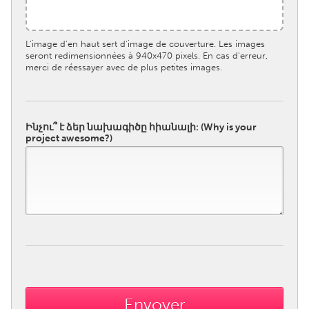
South Bend, IN
St. Paul, MN
State College, PA
Washington, DC
L'image d'en haut sert d'image de couverture. Les images
seront redimensionnées à 940x470 pixels. En cas d'erreur,
Westminster, MD
merci de réessayer avec de plus petites images.
UZBEKISTAN
Tashkent
Ինչու՞ է ձեր նախագիծը հիանալի: (Why is your
project awesome?)