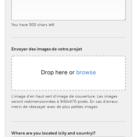
South Bend, IN
St. Paul, MN
State College, PA
Washington, DC
You have
500
chars left
Westminster, MD
UZBEKISTAN
Envoyer des images de votre projet
Tashkent
Drop here or
browse
L'image d'en haut sert d'image de couverture. Les images
seront redimensionnées à 940x470 pixels. En cas d'erreur,
merci de réessayer avec de plus petites images.
Where are you located (city and country)?