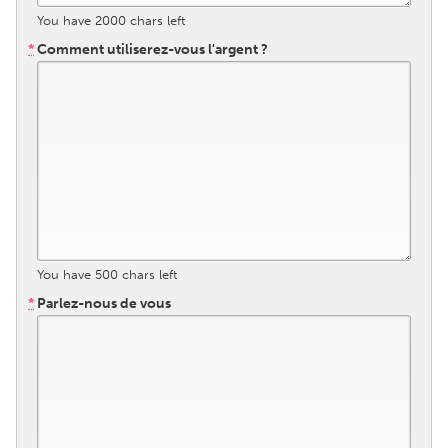
You have
2000
chars left
Gainesville, FL
Georgetown, MA
*
Comment utiliserez-vous l'argent ?
Gloucester, MA
Hamilton-Wenham, MA
Ipswich, MA
Key West, FL
Los Angeles, CA
Miami, FL
New York City, NY
Newburgh, NY
Newburyport, MA
North Minneapolis, MN
Oahu, HI
Orlando, FL
Peekskill, NY
Philadelphia, PA
You have
500
chars left
Pittsburgh, PA
Portland, OR
*
Parlez-nous de vous
Poughkeepsie, NY
Rhode Island
Rockport, MA
San Antonio, TX
San Francisco, CA
San Jose, CA
Santa Cruz, CA
Seattle, WA