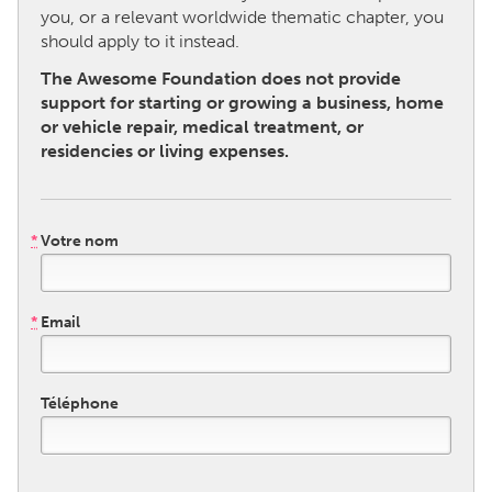
you, or a relevant worldwide thematic chapter, you
should apply to it instead.
CANADA
The Awesome Foundation does not provide
Amherstburg
Kingston
support for starting or growing a business, home
Kitchener-Waterloo
New Glasgow
or vehicle repair, medical treatment, or
residencies or living expenses.
Newmarket
Ottawa
South Shore
Toronto
*
Votre nom
MALAYSIA
Kuala Lumpur
*
Email
NETHERLANDS
Leiden
Rotterdam
Téléphone
Utrecht