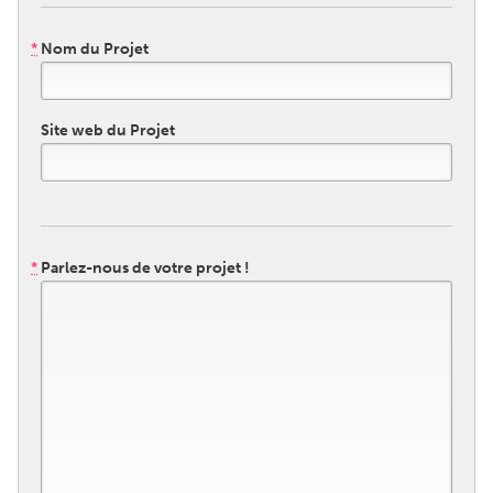
QATAR
Qatar
*
Nom du Projet
SINGAPORE
Site web du Projet
Singapore
UNITED KINGDOM
Glasgow
*
Parlez-nous de votre projet !
UNITED STATES
Ann Arbor, MI
Austin, TX
Baltimore, MD
Boston, MA
Burlingame-San Mateo, CA
Cass Clay
Chicago, IL
Cleveland, OH
Detroit, MI
Durham, NC