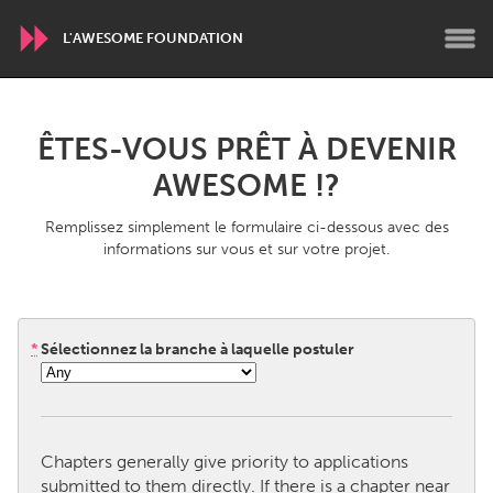
L'AWESOME FOUNDATION
WORLDWIDE
ÊTES-VOUS PRÊT À DEVENIR
Conservation and Climate
Disability
AWESOME !?
Dragon Dreaming
On the Water
Remplissez simplement le formulaire ci-dessous avec des
informations sur vous et sur votre projet.
ARMENIA
Javakhk
Yerevan
*
Sélectionnez la branche à laquelle postuler
AUSTRALIA
Adelaide
Fleurieu
Lake Mac
Lower Hunter
Chapters generally give priority to applications
Newcastle
Sydney
submitted to them directly. If there is a chapter near