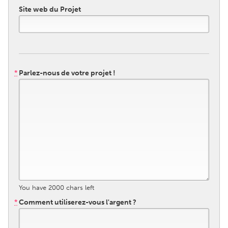
QATAR
Site web du Projet
Qatar
SINGAPORE
Singapore
*
Parlez-nous de votre projet !
UNITED KINGDOM
Glasgow
UNITED STATES
Ann Arbor, MI
Austin, TX
Baltimore, MD
Boston, MA
Burlingame-San Mateo, CA
Cass Clay
You have
2000
chars left
*
Comment utiliserez-vous l'argent ?
Chicago, IL
Cleveland, OH
Detroit, MI
Durham, NC