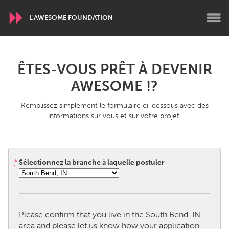
L'AWESOME FOUNDATION
WORLDWIDE
ÊTES-VOUS PRÊT À DEVENIR
Conservation and Climate
Disability
AWESOME !?
Dragon Dreaming
On the Water
Remplissez simplement le formulaire ci-dessous avec des
informations sur vous et sur votre projet.
ARMENIA
Javakhk
Yerevan
*
Sélectionnez la branche à laquelle postuler
AUSTRALIA
Adelaide
Fleurieu
Lake Mac
Lower Hunter
Please confirm that you live in the South Bend, IN
Newcastle
Sydney
area and please let us know how your application