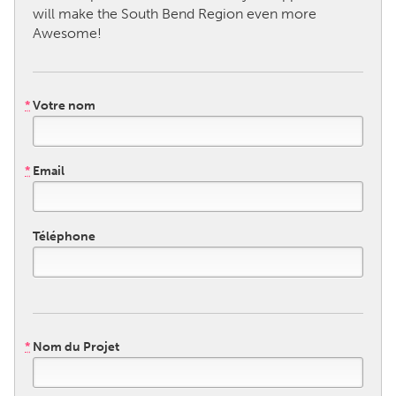
will make the South Bend Region even more
Awesome!
CANADA
Amherstburg
Kingston
Kitchener-Waterloo
New Glasgow
*
Votre nom
Newmarket
Ottawa
South Shore
Toronto
*
Email
MALAYSIA
Kuala Lumpur
Téléphone
NETHERLANDS
Leiden
Rotterdam
Utrecht
*
Nom du Projet