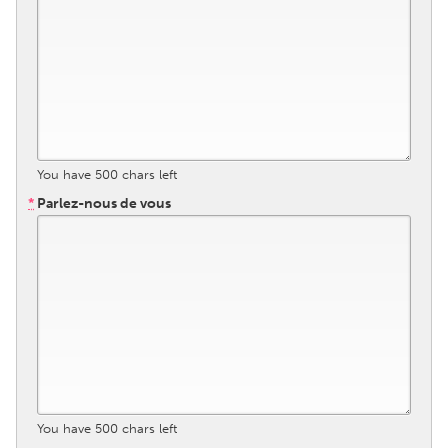
Gainesville, FL
Georgetown, MA
Gloucester, MA
Hamilton-Wenham, MA
Ipswich, MA
Key West, FL
Los Angeles, CA
Miami, FL
New York City, NY
Newburgh, NY
You have
500
chars left
Newburyport, MA
North Minneapolis, MN
*
Parlez-nous de vous
Oahu, HI
Orlando, FL
Peekskill, NY
Philadelphia, PA
Pittsburgh, PA
Portland, OR
Poughkeepsie, NY
Rhode Island
Rockport, MA
San Antonio, TX
San Francisco, CA
San Jose, CA
You have
500
chars left
Santa Cruz, CA
Seattle, WA