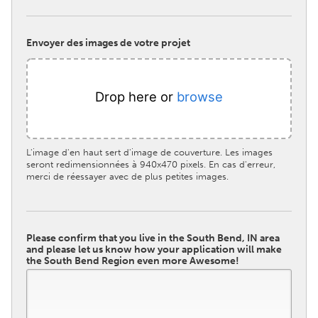
South Bend, IN
St. Paul, MN
State College, PA
Washington, DC
Envoyer des images de votre projet
Westminster, MD
Drop here or
browse
UZBEKISTAN
Tashkent
L'image d'en haut sert d'image de couverture. Les images
seront redimensionnées à 940x470 pixels. En cas d'erreur,
merci de réessayer avec de plus petites images.
Please confirm that you live in the South Bend, IN area
and please let us know how your application will make
the South Bend Region even more Awesome!